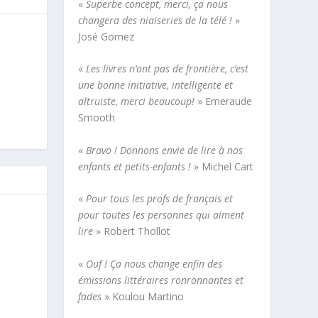
«
Superbe concept, merci, ça nous
changera des niaiseries de la télé !
»
José Gomez
«
Les livres n’ont pas de frontière, c’est
une bonne initiative, intelligente et
altruiste, merci beaucoup!
» Emeraude
Smooth
«
Bravo ! Donnons envie de lire à nos
enfants et petits-enfants !
» Michel Cart
«
Pour tous les profs de français et
pour toutes les personnes qui aiment
lire
» Robert Thollot
«
Ouf ! Ça nous change enfin des
émissions littéraires ronronnantes et
fades
» Koulou Martino