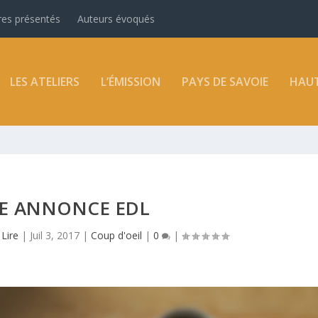
vres présentés
Auteurs évoqués
LES ATELIERS
L’ÉMISSION
PAYS DE SAVOIE
HAUT
E ANNONCE EDL
 Lire
|
Juil 3, 2017
|
Coup d'oeil
|
0
|