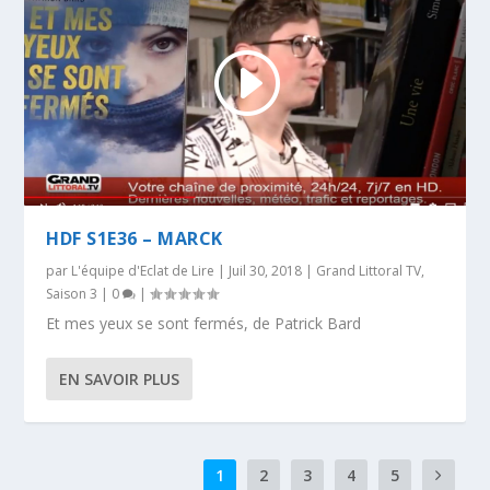
HDF S1E36 – MARCK
par
L'équipe d'Eclat de Lire
|
Juil 30, 2018
|
Grand Littoral TV
,
Saison 3
|
0
|
Et mes yeux se sont fermés, de Patrick Bard
EN SAVOIR PLUS
1
2
3
4
5