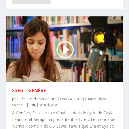
S3E6 – GENÈVE
par
L'équipe d'Eclat de Lire
|
Nov 24, 2018
|
8 Mont-Blanc
,
Saison 3
|
0
|
À Genève, Éclat de Lire s’installe dans le cycle de Cayla.
Léandro et Séraphina présentent le livre « Le monde de
Narnia » tome 1 de C.S Lewis, tandis que Ella et Lya se