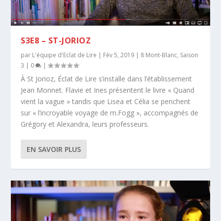
S3E8 – ST-JORIOZ
par
L'équipe d'Eclat de Lire
|
Fév 5, 2019
|
8 Mont-Blanc
,
Saison
3
|
0
|
À St Jorioz, Éclat de Lire s’installe dans l’établissement
Jean Monnet. Flavie et Ines présentent le livre « Quand
vient la vague » tandis que Lisea et Célia se penchent
sur « l’incroyable voyage de m.Fogg », accompagnés de
Grégory et Alexandra, leurs professeurs.
EN SAVOIR PLUS