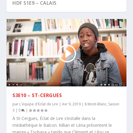
HDF S1E9 – CALAIS
S3E10 – ST-CERGUES
par
L'équipe d'Eclat de Lire
|
Avr 9, 2019
|
8 Mont-Blanc
,
Saison
3
|
0
|
À St-Cergues, Éclat de Lire s’installe dans la
médiathèque le Balcon. Killian et Léna présentent le
manga « Tsubasa » tandis que Clément et Lilou se