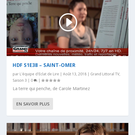
HDF S1E38 – SAINT-OMER
par
L'équipe d'Eclat de Lire
|
Août 13, 2018
|
Grand Littoral TV
,
Saison 3
|
0
|
La terre qui penche, de Carole Martinez
EN SAVOIR PLUS