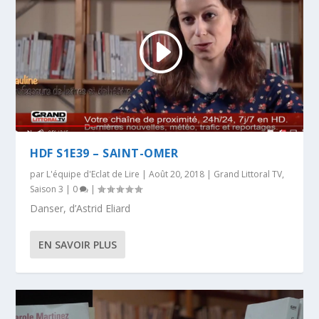
HDF S1E39 – SAINT-OMER
par
L'équipe d'Eclat de Lire
|
Août 20, 2018
|
Grand Littoral TV
,
Saison 3
|
0
|
Danser, d’Astrid Eliard
EN SAVOIR PLUS