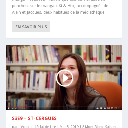
penchent sur le manga « Ki & Hi », accompagnés de
Alain et Jacques, deux habitués de la médiathèque.
EN SAVOIR PLUS
S3E9 – ST-CERGUES
par
L'équipe d'Eclat de Lire
|
Mar 5, 2019
|
8 Mont-Blanc
,
Saison